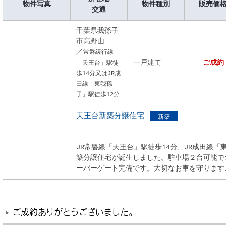
物件写真
物件種別
販売価
交通
千葉県我孫子
市高野山
／
常磐緩行線
一戸建て
ご成約
「天王台」駅徒
歩14分又はJR成
田線「東我孫
子」駅徒歩12分
天王台新築分譲住宅
新築
JR常磐線「天王台」駅徒歩14分、JR成田線「
築分譲住宅が誕生しました。駐車場２台可能で
ーバーゲート完備です。大切なお車を守ります
ご成約ありがとうございました。