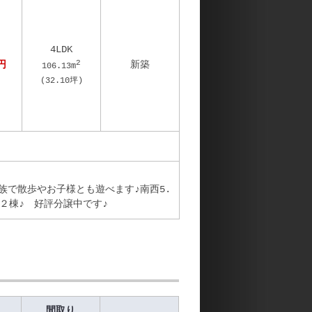
4LDK
2
円
新築
106.13
m
(
32.10
坪)
族で散歩やお子様とも遊べます♪南西5.
２棟♪ 好評分譲中です♪
間取り