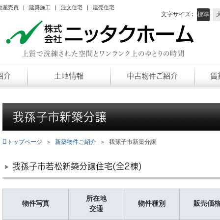
動産売買 | 建築施工 | 注文住宅 | 建売住宅
標準
文字サイズ:
上質で洗練された空間とワンランク上のゆとりの時間
紹介
土地情報
中古物件ご紹介
賃
我孫子市新築分譲
トップページ
＞
新築物件ご紹介
＞
我孫子市新築分譲
我孫子市若松新築分譲住宅(全2棟)
で夏季休暇です
所在地
物件写真
物件種別
販売価
交通