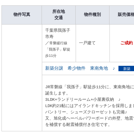
所在地
物件写真
物件種別
販売価
交通
千葉県我孫子
市寿
／
一戸建て
ご成約
常磐緩行線
「我孫子」駅徒
歩11分
新築分譲 希少物件 東南角地 ♪
新築
JR常磐線「我孫子」駅徒歩11分に、東南角地に
誕生します。
3LDK+ランドリールーム+小屋裏収納 ♪
LDK約21帖にはアイランドキッチンを採用しま
パントリー、シューズクローゼットも完備♪
又、旭化成ヘーベルパワーボードの外壁、地震
を補償する耐震補償付き住宅です。