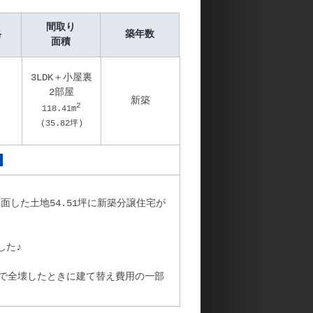
間取り
格
築年数
面積
3LDK＋小屋裏
2部屋
新築
2
118.41
m
(
35.82
坪)
面した土地54.51坪に新築分譲住宅が
した♪
で全壊したときに建て替え費用の一部