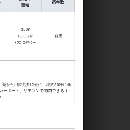
格
築年数
面積
3LDK
2
新築
106.82
m
～
(
32.24
坪)
東我孫子」駅徒歩12分に土地約50坪に新
カーポート、リモコンで開閉できるオ
♪